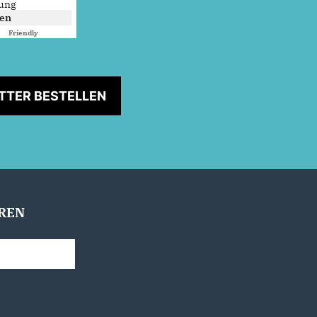
rung
ken
Friendly
Captcha ⇗
TTER BESTELLEN
REN